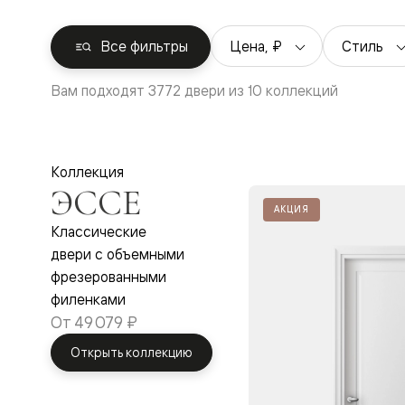
Перегор
Мозаик
Цена, ₽
Стиль
Все фильтры
Неокласс
Прайм
Фрэйм
Вам подходят 3772 двери из 10 коллекций
Альба
Дюна
Рокка
Антик
Нео
Коллекция
Париж
ЭССЕ
Центро
Шарм
АКЦИЯ
Нео
Классические
Классик
двери с объемными
Галант
фрезерованными
Эго
Классика
филенками
Маскот
От
49 079 ₽
Эссе
Тоскана
Открыть коллекцию
Плано
Тоскана
Грильято