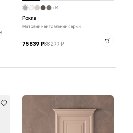
+14
Рокка
Ро
Матовый нейтральный серый
Мат
и
75 839 ₽
88 299 ₽
71