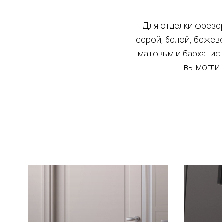
Рокка
Фрэйм
Для отделки фрезе
Альба
Дюна
серой, белой, бежев
Париж
Нео
матовым и бархатис
Классик
вы могли
Линия
Гладкие
и
скрытые
Планум
Про —
алюмини
кромка
Планум
Секрето
-
скрытые
двери
Дизайнер
Селект —
фрезеро
по
шпону