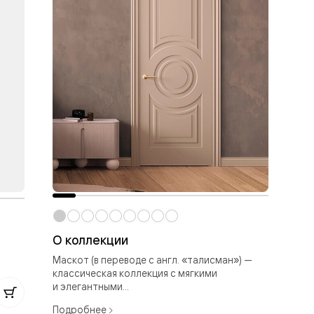
О коллекции
Ма
Маскот (в переводе с англ. «талисман») —
Мат
классическая коллекция с мягкими
и элегантными...
72
Подробнее