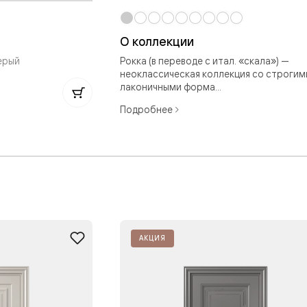
ые
дки
О коллекции
ерый
Рокка (в переводе с итал. «скала») —
неоклассическая коллекция со строгим
лаконичными форма...
ый
Подробнее
ые
ые
вые
АКЦИЯ