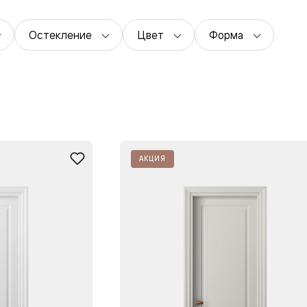
одки
Остекление
Цвет
Форма
ика
АКЦИЯ