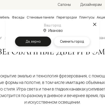
Салоны
Дизайнерам
ебель
Фасады
Стеновые панели
Перегородки
Плинтусы
Акци
атные
Ваш город
Иваново
ые
чные
г
Межкомнатные двери
Направления
Фрезерован
Да, верно
Сменить город
ЗЕРОВАННЫЕ ДВЕРИ В Э
покрытие эмалью и технология фрезерования, с пом
ванные
е формы на полотне, в том числе имитацию объёмных
 стиля. Игра света и тени в гладких канавках усилива
смотрится по‑разному в дневное и вечернее время, п
и искусственном освещении.