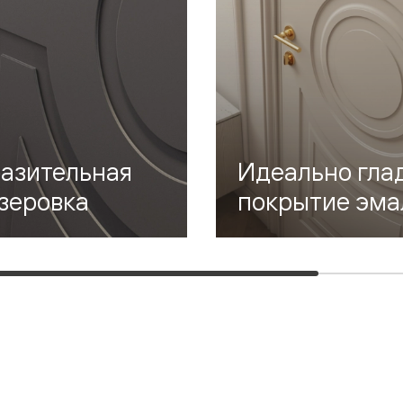
—
е
ный
м —
азительная
Идеально гла
зеровка
покрытие эма
я
одки