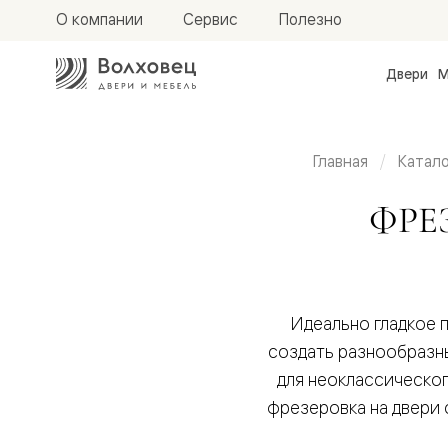
О компании
Сервис
Полезно
Двери
М
Межкомн
двери
Доступн
и практи
Главная
Катало
Фридом
Центро
Фрезерованные
ФРЕ
Галант
Нео
Планум
двери в эмали
Секрето
-
скрытые
двери
Идеально гладкое 
Фрезеро
создать разнообразны
двери
в
для неоклассического
эмали
фрезеровка на двери 
Прайм
Маскот
Эссе