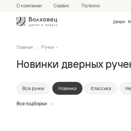
О компании
Сервис
Полезно
Двери
М
Межкомн
двери
Доступн
и практи
Главная
Ручки
Фридом
Центро
Новинки дверных руче
Галант
Нео
Планум
Секрето
-
скрытые
Все ручки
Новинки
Классика
Не
двери
Фрезеро
Все подборки
двери
в
эмали
Прайм
Маскот
Эссе