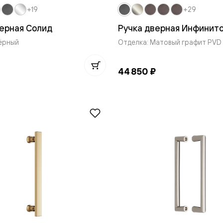
одки
+19
+29
ика
верная Солид
Ручка дверная Инфинито
ёрный
Отделка: Матовый графит PVD
44 850 ₽