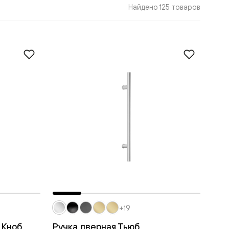
Найдено 125 товаров
+19
 Кноб
Ручка дверная Тьюб