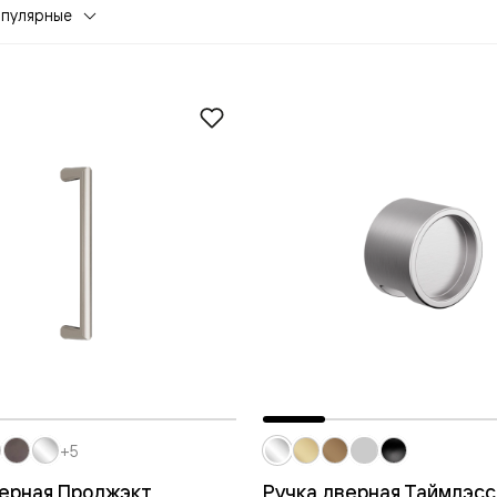
опулярные
евая
ские
+5
вание
верная Проджэкт
Ручка дверная Таймлэсс