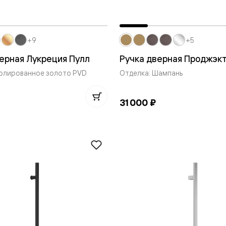
+9
+5
ерная Лукреция Пулл
Ручка дверная Проджэк
нный
Полированное золото PVD
Отделка: Шампань
31 000 ₽
м
ые