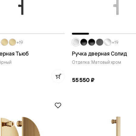
евые
евые
+19
+19
ные
ерная Тьюб
Ручка дверная Солид
ёрный
Отделка: Матовый хром
ский
55 550 ₽
бную