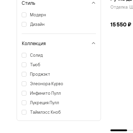
Стиль
Вельвет 
Отделка: 
рифлени
Модерн
Рифт —
натураль
15 550 ₽
Дизайн
шпон
Софтфор
плавные
формы
Коллекция
Из
массива
Солид
Палаццо
Антик
Тьюб
Шарм
Лигнум
Проджэкт
Тоскана
Элеонора Курво
Эго
Из
Инфинито Пулл
алюмини
и стекла
Лукреция Пулл
Двери
Формато
Таймлэсс Кноб
Перегор
Формато
Двери
Мозаик