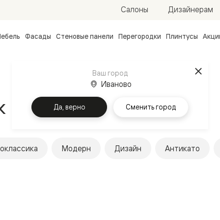
Салоны
Дизайнерам
ебель
Фасады
Стеновые панели
Перегородки
Плинтусы
Акци
атные
ые
Ваш город
чные
Иваново
к
Да, верно
Сменить город
оклассика
Модерн
Дизайн
Антикато
ванные