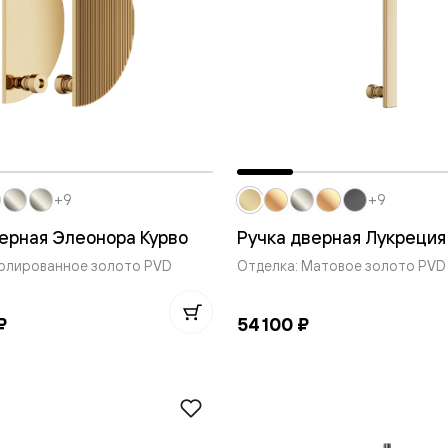
ые
дки
ый
+9
+9
ые
ерная Элеонора Курво
Ручка дверная Лукреция
Полированное золото PVD
Отделка: Матовое золото PVD
ые
вые
₽
54 100 ₽