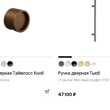
е
я
е
ные
пон
ные
+19
ерная Таймлэсс Кноб
Ручка дверная Тьюб
ронза
Отделка: Матовый графит PVD
47 100 ₽
яющей