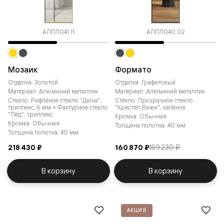
АЛПЛ041.11
АЛПЛ040.02
Мозаик
Формато
Отделка: Золотой
Отделка: Графитовый
Материал: Алюминий металлик
Материал: Алюминий металлик
Стекло: Рифлёное стекло "Дюна",
Стекло: Прозрачное стекло
триплекс, 6 мм + Фактурное стекло
"Кристал Вижн", калёное
"Лёд", триплекс
Кромка: Обычная
Кромка: Обычная
Толщина полотна: 40 мм
Толщина полотна: 40 мм
218 430 ₽
160 870 ₽
189 230 ₽
В корзину
В корзину
АКЦИЯ