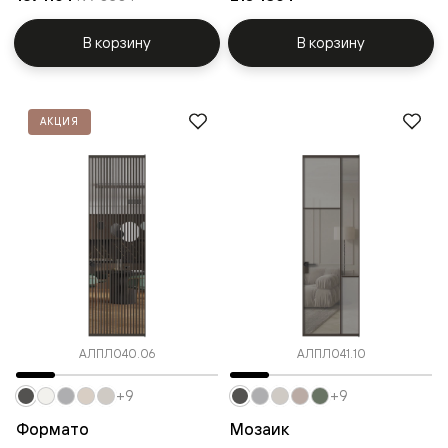
В корзину
В корзину
АКЦИЯ
АЛПЛ040.06
АЛПЛ041.10
+9
+9
Формато
Мозаик